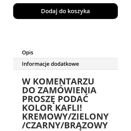
Bartek
WT
Dodaj do koszyka
10
kW
z
płaszczem
wodnym
BRĄZOWY
Opis
Informacje dodatkowe
W KOMENTARZU
DO ZAMÓWIENIA
PROSZĘ PODAĆ
KOLOR KAFLI!
KREMOWY/ZIELONY
/CZARNY/BRĄZOWY