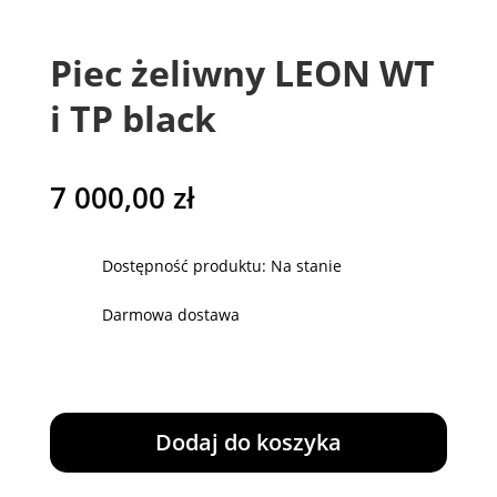
Piec żeliwny LEON WT
i TP black
7 000,00
zł
Dostępność produktu: Na stanie
Darmowa dostawa
ilość
Piec
Dodaj do koszyka
żeliwny
LEON
WT