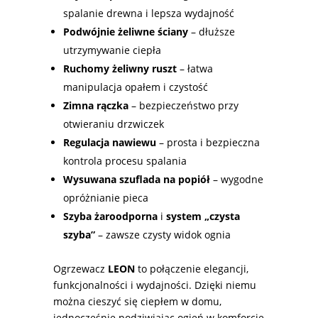
spalanie drewna i lepsza wydajność
Podwójnie żeliwne ściany
– dłuższe
utrzymywanie ciepła
Ruchomy żeliwny ruszt
– łatwa
manipulacja opałem i czystość
Zimna rączka
– bezpieczeństwo przy
otwieraniu drzwiczek
Regulacja nawiewu
– prosta i bezpieczna
kontrola procesu spalania
Wysuwana szuflada na popiół
– wygodne
opróżnianie pieca
Szyba żaroodporna
i
system „czysta
szyba”
– zawsze czysty widok ognia
Ogrzewacz
LEON
to połączenie elegancji,
funkcjonalności i wydajności. Dzięki niemu
można cieszyć się ciepłem w domu,
jednocześnie podziwiając ogień w komforcie