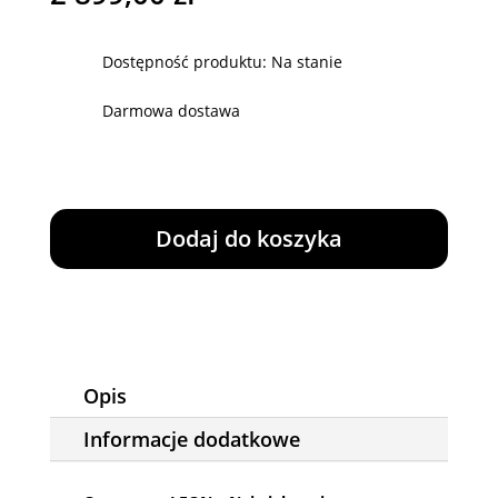
Dostępność produktu: Na stanie
Darmowa dostawa
ilość
Piec
Dodaj do koszyka
żeliwny
LEON
z
płytą
grzewczą
Opis
Informacje dodatkowe